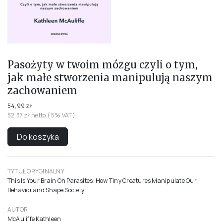
Pasożyty w twoim mózgu czyli o tym,
jak małe stworzenia manipulują naszym
zachowaniem
54,99 zł
52,37 zł netto ( 5% VAT)
Do koszyka
TYTUŁ ORYGINALNY
This Is Your Brain On Parasites: How Tiny Creatures Manipulate Our
Behavior and Shape Society
AUTOR
McAuliffe Kathleen