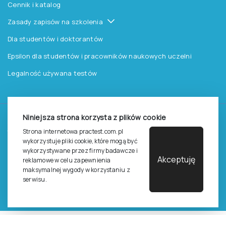
Cennik i katalog
Zasady zapisów na szkolenia
Dla studentów i doktorantów
Epsilon dla studentów i pracowników naukowych uczelni
Legalność używana testów
Niniejsza strona korzysta z plików cookie
©
2026
Pracownia Testów Psychologicznych Polskiego
Strona internetowa practest.com.pl
Towarzystwa Psychologicznego sp. z o.o.
wykorzystuje pliki cookie, które mogą być
Wszelkie prawa zastrzeżone.
wykorzystywane przez firmy badawcze i
Akceptuję
reklamowe w celu zapewnienia
Regulamin
Polityka prywantości
maksymalnej wygody w korzystaniu z
serwisu.