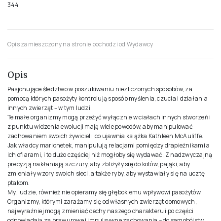
344
Opis zamieszczony na stronie pochodzi od Wydawcy
Opis
Pasjonujące śledztwo w poszukiwaniu niezliczonych sposobów, za
pomocą których pasożyty kontrolują sposób myślenia, czucia i działania
innych zwierząt – w tym ludzi.
Te małe organizmy mogą przeżyć wyłącznie w ciałach innych stworzeń i
z punktu widzenia ewolucji mają wiele powodów, aby manipulować
zachowaniem swoich żywicieli, co ujawnia książka Kathleen McAuliffe.
Jak władcy marionetek, manipulują relacjami pomiędzy drapieżnikami a
ich ofiarami, i to dużo częściej niż mogłoby się wydawać. Z nadzwyczajną
precyzją nakłaniają szczury, aby zbliżyły się do kotów, pająki, aby
zmieniały wzory swoich sieci, a także ryby, aby wystawiały się na ucztę
ptakom.
My, ludzie, również nie opieramy się głębokiemu wpływowi pasożytów.
Organizmy, którymi zarażamy się od własnych zwierząt domowych,
najwyraźniej mogą zmieniać cechy naszego charakteru i po części
odpowiadają za brawurowe i impulsywne zachowania – do samobójstw