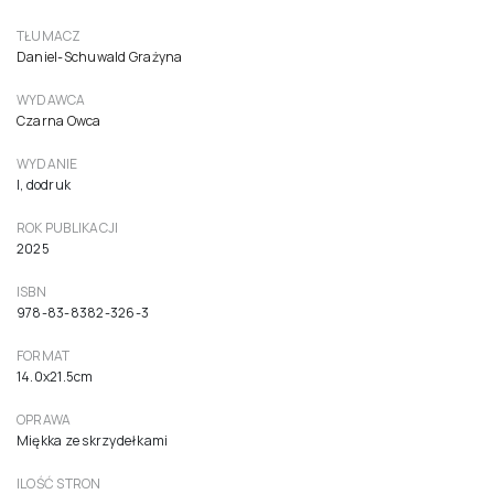
TŁUMACZ
Daniel-Schuwald Grażyna
WYDAWCA
Czarna Owca
WYDANIE
I, dodruk
ROK PUBLIKACJI
2025
ISBN
978-83-8382-326-3
FORMAT
14.0x21.5cm
OPRAWA
Miękka ze skrzydełkami
ILOŚĆ STRON