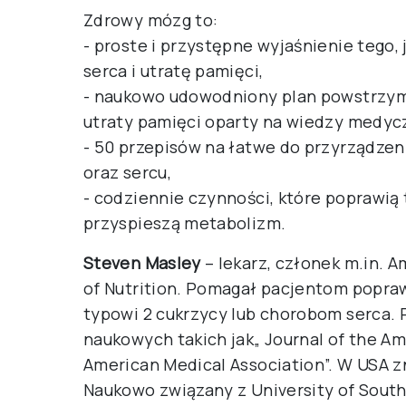
Zdrowy mózg to:
- proste i przystępne wyjaśnienie tego,
serca i utratę pamięci,
- naukowo udowodniony plan powstrzym
utraty pamięci oparty na wiedzy medyc
- 50 przepisów na łatwe do przyrządze
oraz sercu,
- codziennie czynności, które poprawią
przyspieszą metabolizm.
Steven Masley
– lekarz, członek m.in. A
of Nutrition. Pomagał pacjentom popra
typowi 2 cukrzycy lub chorobom serca
naukowych takich jak„ Journal of the Ame
American Medical Association”. W USA z
Naukowo związany z University of South