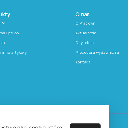
ukty
O nas
O Pracowni
rma Epsilon
Aktualności
nia
Czytelnia
 i inne artykuły
Procedura wydawnicza
Kontakt
Towarzystwa Psychologicznego sp. z o.o.
stuje pliki cookie, które