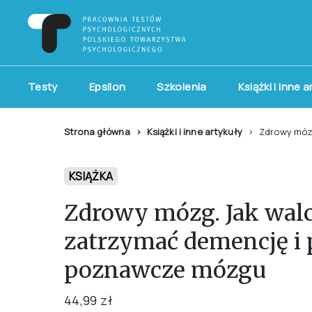
Testy
Epsilon
Szkolenia
Książki i inne 
Strona główna
Książki i inne artykuły
Zdrowy mózg
KSIĄŻKA
Zdrowy mózg. Jak walc
zatrzymać demencję i 
poznawcze mózgu
44,99 zł