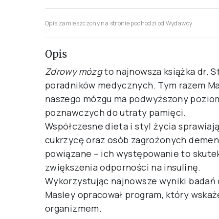
Opis zamieszczony na stronie pochodzi od Wydawcy
Opis
Zdrowy mózg
to najnowsza książka dr. 
poradników medycznych. Tym razem Masle
naszego mózgu ma podwyższony poziom c
poznawczych do utraty pamięci.
Współczesne dieta i styl życia sprawiają
cukrzycę oraz osób zagrożonych demenc
powiązane – ich występowanie to skute
zwiększenia odporności na insulinę.
Wykorzystując najnowsze wyniki badań 
Masley opracował program, który wskaż
organizmem.