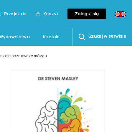
Przejdź do
Koszyk
Zaloguj się
Szukaj w serwisie
Wydawnictwo
Kontakt
 funkcje poznawcze mózgu