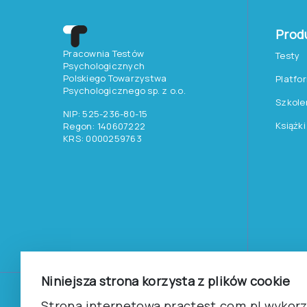
Prod
Pracownia Testów
Testy
Psychologicznych
Polskiego Towarzystwa
Platfo
Psychologicznego sp. z o.o.
Szkole
NIP: 525-236-80-15
Książki
Regon: 140607222
KRS: 0000259763
Niniejsza strona korzysta z plików cookie
©
2026
Pracownia Testów Psychologicznych Polskiego 
Strona internetowa practest.com.pl wykorzy