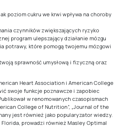
 jak poziom cukru we krwi wpływa na choroby
ania czynników zwiększających ryzyko
znej program ulepszający działanie mózgu
nia potrawy, które pomogą twojemu mózgowi
 twoją sprawność umysłową i fizyczną oraz
merican Heart Association i American College
wić swoje funkcje poznawcze i zapobiec
. Publikował w renomowanych czasopismach
rican College of Nutrition”, „Journal of the
nany jest również jako popularyzator wiedzy.
 Florida, prowadzi również Masley Optimal