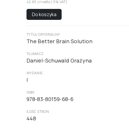
42,85 zł netto ( 5% VAT)
Do koszyka
TYTUŁ ORYGINALNY
The Better Brain Solution
TŁUMACZ
Daniel-Schuwald Grażyna
WYDANIE
I
ISBN
978-83-80159-68-6
ILOŚĆ STRON
448